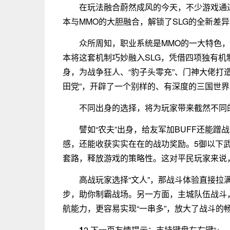
在玩法融合蔚然成风的今天，不少游戏通
本与MMO的大胆融合，解锁了SLG的全新差
众所周知，职业系统是MMO的一大特色
本将这套机制巧妙融入SLG，凭借四项独有
身，为战争狂人、“豹子头零充”、门神大佬打
田党”，开辟了一个别样的、有深度的三国世界
不同出身的选择，将为玩家带来截然不同
譬如“农夫”出身，给友军加BUFF还能
感，还能收获实实在在的战功奖励。5御以下武
套路，释放游戏的策略性。这对平民玩家来说
高战玩家选择“文人”，那战斗体验直接
步，助你制霸战场。另一方面，主城队伍战斗
航能力，更容易实现“一串多”，放大了战斗的
1
2 下一页友情提示：支持键盘左右键“← 