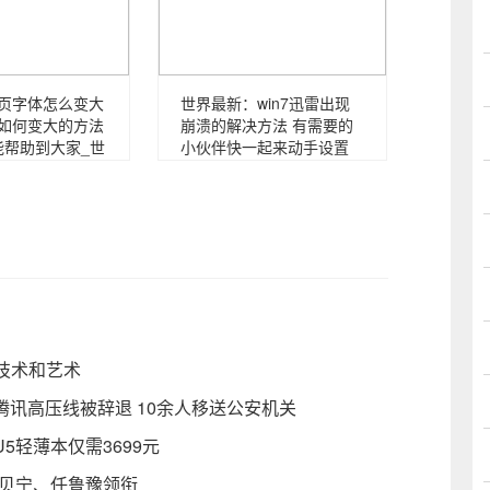
网页字体怎么变大
世界最新：win7迅雷出现
体如何变大的方法
崩溃的解决方法 有需要的
能帮助到大家_世
小伙伴快一起来动手设置
技术和艺术
犯腾讯高压线被辞退 10余人移送公安机关
5轻薄本仅需3699元
撒贝宁、任鲁豫领衔