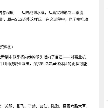
的内卷程度——从陆战到水战，从真实地形到四季流
识到，原来SLG还能这样玩。在这过程中，也间接推动
(资料图)
这次新剧本似乎将内卷的矛头指向了自己——对霸业机
并且围绕职业系统，深挖SLG差异化体验的更多可能
阵营，关羽、张飞、于禁、曹仁、陆逊、吕蒙六路大军，