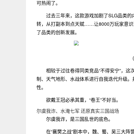
可热闹了。
过去三年来，这款游戏加剧了SLG品类
转，从打副本到点天赋……让8000万玩家意
了品类的创新发展。
相较于过往卷得同类竞品“不得安宁”，
制、天气地形、水战体系进行自我迭代升级。
性。
欲戴王冠必承其重，“卷王”不好当。
尔虞我诈、水淹七军 还原真实三国战场
尔虞我诈，是三国乱世的底色。
在“襄樊之战”剧本中，魏、蜀、吴三大