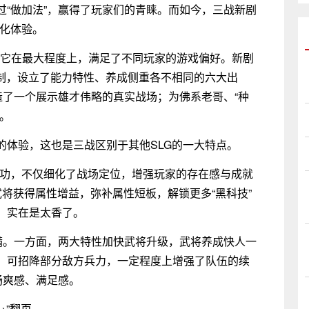
过“做加法”，赢得了玩家们的青睐。而如今，三战新剧
异化体验。
，它在最大程度上，满足了不同玩家的游戏偏好。新剧
机制，设立了能力特性、养成侧重各不相同的六大出
造了一个展示雄才伟略的真实战场；为佛系老哥、“种
。
的体验，这也是三战区别于其他SLG的一大特点。
蹭战功，不仅细化了战场定位，增强玩家的存在感与成就
将获得属性增益，弥补属性短板，解锁更多“黑科技”
，实在是太香了。
拉满。一方面，两大特性加快武将升级，武将养成快人一
，可招降部分敌方兵力，一定程度上增强了队伍的续
畅爽感、满足感。
→”翻页