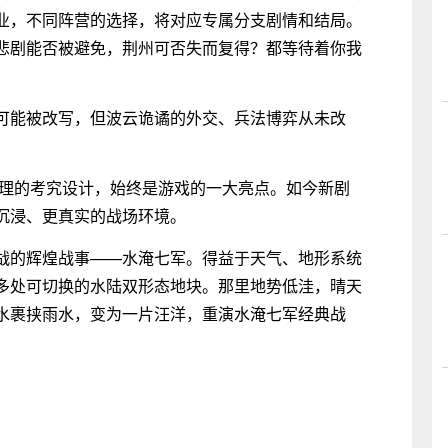
业，不同阵营的选择，将对应专属分支剧情和结局。
悲剧能否被避免，荆州可否失而复得？都等待着你我
可能被改写，但波云诡谲的外交、兵法博弈从未改
地理的考究设计，始终是游戏的一大亮点。如今新剧
沉浸、更真实的战场环境。
战的辉煌战事——水淹七军。得益于天气、地形系统
多处可切换的水陆双形态地块。那里地势低洼，晴天
水裹挟雨水，变为一片汪洋，重演水淹七军经典战