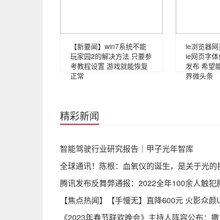
【新要闻】win7系统不能
ie浏览器
玩家园2的解决方法 只要参
ie网页字
考教程设置 游戏就能恢复
发布 希望
正常
界微头条
精彩新闻
智能驾驶行业研究报告｜甲子光年智库
全球通讯！陈根：血氧仪的诞生，是关于光的
腾讯发布反舞弊通报：2022全年100余人触
【焦点热闻】【手慢无】直降600元 火影众颜U
《2023年春节联欢晚会》主持人阵容公布：