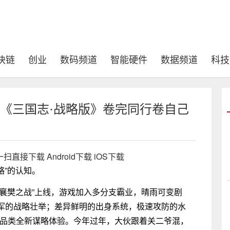
块链
创业
数码频道
智能硬件
数据频道
科技
 《三国志·战略版》卷完同行卷自己
直接下载 Android下载 iOS下载
略”的认知。
本“襄樊之战”上线，游戏加入多分支霸业，晴雨可变剧
军的战略壮举；差异鲜明的出身系统，极速攻防的水
LG品类全新谋略体验。今年过年，大伙跟着关二爷混，