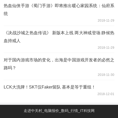
热血仙侠手游《蜀门手游》即将推出暖心家园系统：仙府系
统
2018-11-29
《决战沙城之热血传说》 新版本上线 两大神戒登场 静候热
血持戒人
2018-11-29
对于国内游戏市场的变化，出海是中国游戏开发者的必然之
路吗？
2018-11-30
LCK大洗牌！SKT仅Faker留队 基本是等于重组！
2018-12-01
走进中关村_电脑报价_数码_行情_IT科技网