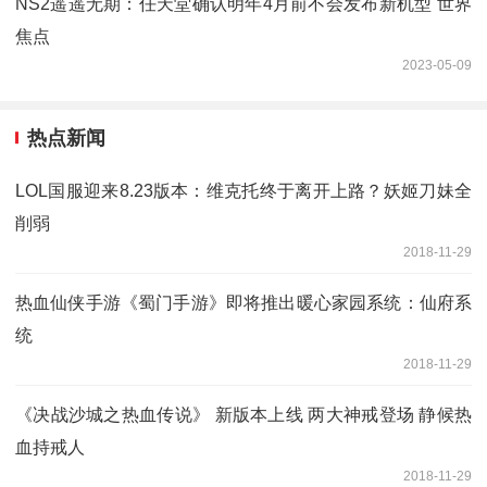
NS2遥遥无期：任天堂确认明年4月前不会发布新机型 世界
焦点
2023-05-09
热点新闻
LOL国服迎来8.23版本：维克托终于离开上路？妖姬刀妹全
削弱
2018-11-29
热血仙侠手游《蜀门手游》即将推出暖心家园系统：仙府系
统
2018-11-29
《决战沙城之热血传说》 新版本上线 两大神戒登场 静候热
血持戒人
2018-11-29