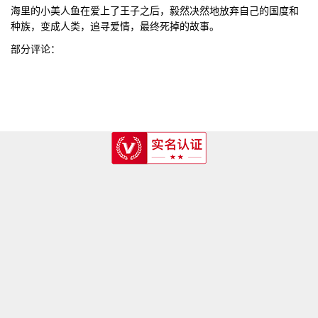
海里的小美人鱼在爱上了王子之后，毅然决然地放弃自己的国度和
种族，变成人类，追寻爱情，最终死掉的故事。
部分评论：