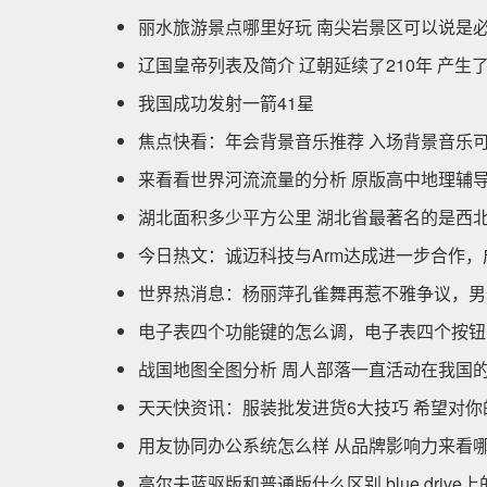
丽水旅游景点哪里好玩 南尖岩景区可以说是
辽国皇帝列表及简介 辽朝延续了210年 产生
我国成功发射一箭41星
焦点快看：年会背景音乐推荐 入场背景音乐
来看看世界河流流量的分析 原版高中地理辅
湖北面积多少平方公里 湖北省最著名的是西北
今日热文：诚迈科技与Arm达成进一步合作，
世界热消息：杨丽萍孔雀舞再惹不雅争议，男
电子表四个功能键的怎么调，电子表四个按钮
战国地图全图分析 周人部落一直活动在我国的
天天快资讯：服装批发进货6大技巧 希望对
用友协同办公系统怎么样 从品牌影响力来看
高尔夫蓝驱版和普通版什么区别 blue driv