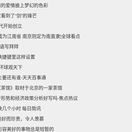
懂的爱情披上梦幻的色彩
看到了“剑”的锋芒
年代开始创立
为江南省 南京则定为南直隶|全球看点
英语写拜拜
快捷键里这样设置
环球观天下
主要还有谁-天天百事通
《茶馆》取材于北京的一家茶馆
济形势和经济政策分析好写吗-焦点热议
快几个小时 每日简讯
美好而珍贵，令人羡慕
形容美好的事物总是短暂的