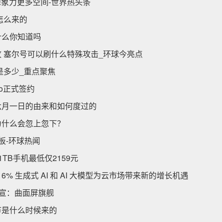
想象力更多空间-世界热头条
怎么来的
什么你知道吗
 塞尔号可以刷什么特殊攻击_环球今亮点
是多少_重点聚焦
vo正式签约
六月一日的由来和如何度过的
为什么会忽上忽下？
板-环球热闻
TB手机最低仅2159元
 生成式 AI 和 AI 大模型为云市场带来新的增长机遇
s官宣：曲面屏旗舰
节是什么时候来的