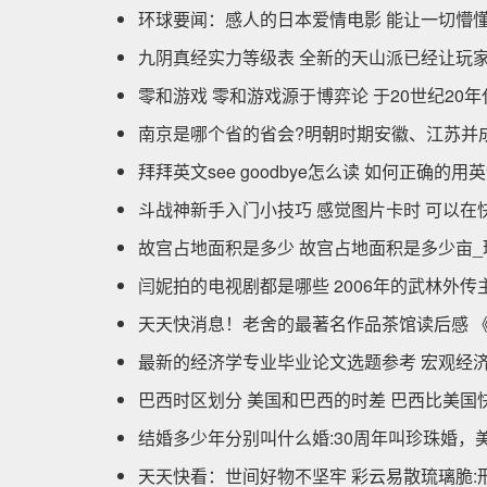
环球要闻：感人的日本爱情电影 能让一切懵
九阴真经实力等级表 全新的天山派已经让玩家
零和游戏 零和游戏源于博弈论 于20世纪20
南京是哪个省的省会?明朝时期安徽、江苏并成
拜拜英文see goodbye怎么读 如何正确的用
斗战神新手入门小技巧 感觉图片卡时 可以在
故宫占地面积是多少 故宫占地面积是多少亩_
闫妮拍的电视剧都是哪些 2006年的武林外传
天天快消息！老舍的最著名作品茶馆读后感 
最新的经济学专业毕业论文选题参考 宏观经
巴西时区划分 美国和巴西的时差 巴西比美国
结婚多少年分别叫什么婚:30周年叫珍珠婚，
天天快看：世间好物不坚牢 彩云易散琉璃脆: