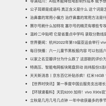
导演陆川：AI技术能降低电影制作成本 赋予
公子耳卿是成语吗 真正含义是什么 这个词是
治鼻塞的常用小偏方 治疗鼻塞的常用方法是
赛尔号刷什么加特攻 塞尔号的精灵有哪些专攻
温岭二中贴吧 它是省重点中学吗 录取分数线
世界要闻：杭州2022年第19届亚运会举行 vi
每日快播：六一儿童节黑板报内容 可以包括
以家之名豆瓣评分为什么跌了 这部剧的评价
特高压、智能电网板块尾盘异动 尚纬股份3连
天天新消息丨京东百亿补贴杀疯！红米16GB 1
【世界时快讯】第一季度中国云服务支出增长 6%
【环球速看料】天玑9200 加持！vivo X90
立秋是几月几号几点钟 一年中收获最多的季