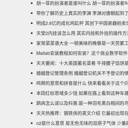
胡一菲的扮演者是谁叫什么 胡一菲的扮演者
带你了解历史上真实的李渊 李渊对唐朝起到
明成2.8亿的成化鸡缸杯 其创下中国瓷器拍卖
天堂2内挂该怎么用 其实内挂和外挂的操作方
家常菜菜谱大全 一顿美味的晚餐是一天劳累工
Matlab安装教程如何安装？这个商业数学软
天天要闻：十大英国著名菜肴 牛排腰子馅饼
婚姻登记管理条例 婚姻登记机关不予登记的情
鸣啭的意思和拼音是什么 快来看看关于这个
本田红标思域多少钱 如果在路上看到这种车
鹧鸪怎么读以及科普:是一种羽毛黑白相间的鸟
天天热推荐：钢铁侠的英文介绍 它最初出现在1
o2是什么意思 是无色无味的双原子气体 少量