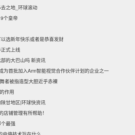
必去之地_环球滚动
了9个皇帝
可以选新年快乐或者是恭喜发财
导正式上线
部的大巴山吗 新资讯
成为首批加入Arm智能视觉合作伙伴计划的企业之一
舞者被指造型大胆近乎赤裸
的作用
陕甘地区|环球快资讯
你的店铺管理有所帮助！
哪个最强
e上的启停技术旨在什么