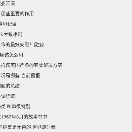
叫娄艺潇
了哪些重要的作用
世界纪录
法大致相同
作的最好安慰！|独家
件应该怎么用
是抵御英国严冬的完美解决方案
况是哪些-当前播报
问题的总结
建议绕道
类 叫声很特别
963年3月的故事书中
的纯氧是无色的 世界即时看