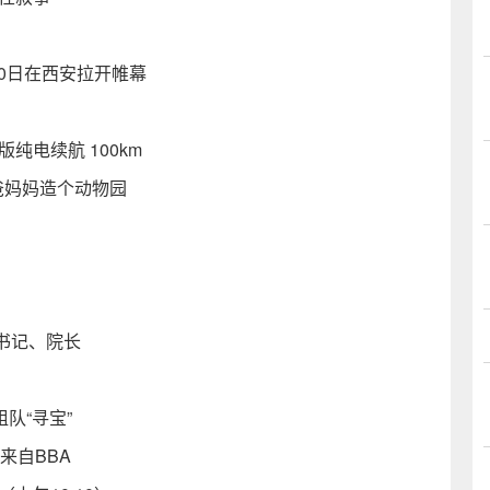
20日在西安拉开帷幕
版纯电续航 100km
爸爸妈妈造个动物园
书记、院长
队“寻宝”
来自BBA