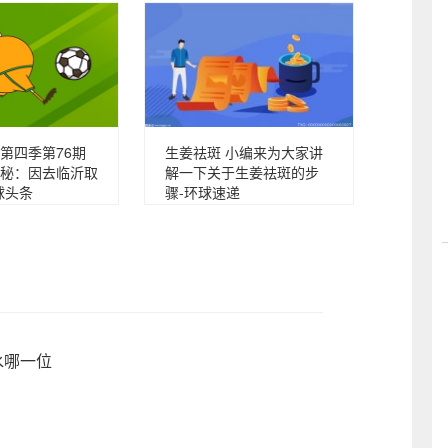
第四季第76期
生姜祛斑 小编来为大家讲
秘：因去临沂取
解一下关于生姜祛斑的步
球头条
骤-环球速递
水哪一位