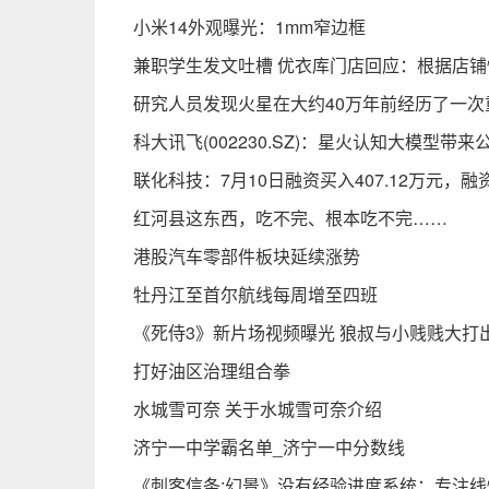
小米14外观曝光：1mm窄边框
兼职学生发文吐槽 优衣库门店回应：根据店
研究人员发现火星在大约40万年前经历了一次
科大讯飞(002230.SZ)：星火认知大模型
联化科技：7月10日融资买入407.12万元，融
红河县这东西，吃不完、根本吃不完……
港股汽车零部件板块延续涨势
牡丹江至首尔航线每周增至四班
《死侍3》新片场视频曝光 狼叔与小贱贱大打
打好油区治理组合拳
水城雪可奈 关于水城雪可奈介绍
济宁一中学霸名单_济宁一中分数线
《刺客信条:幻景》没有经验进度系统：专注线