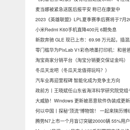
麦当娜被紧急送医后报平安 称已在康复中
2023《英雄联盟》LPL夏季赛季后赛将于7月
小米Redmi K60手机直降400元 6期免息
新款奔驰 GLE 现已上市：69.98 万元起，插混
零门槛华为PixLab V1彩色喷墨打印机：和
淘宝商家分销平台（淘宝分销要交保证金吗）
冬瓜天龙吧（冬瓜天龙值得玩吗？）
汽车业再迎里程碑 智能化成为竞争主方向
政前方丨王晓斌任山东省海洋科学研究院党组
大威胁！Windows 更新被恶意软件伪装成更新
何以中国丨探秘“顶流”博物馆！ 一起来陕历博组
腾势N7上市一个月盲订突破20000辆 55%用户