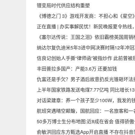
锂变局时代供应结构重塑
《博德之门 3》游戏开发商：不担心和《星空
正在直播 | 办实事解民忧！新民晚报夏令热
《塞尔达传说：王国之泪》依旧霸榜英国周销榜
纳达尔复仇迪米5年3进中网决赛时隔12年冲
信良记创始人手撕“律师函”被指炒作 此前曾
丰田普拉多国产：产能3.6万 还要加钱
仇富还是手欠？男子酒后故意扔反光锥砸坏法拉
上半年国家铁路发送电煤7.77亿吨 同比增长13.
对话梁建章：养一个孩子至少100W，我发的
航班突遇晴空颠簸，国航回应：一名旅客和一
50多万博士生分布地图:近8成在省会 值得骄
俞敏洪回应东方甄选App开启直播 不存在抖音