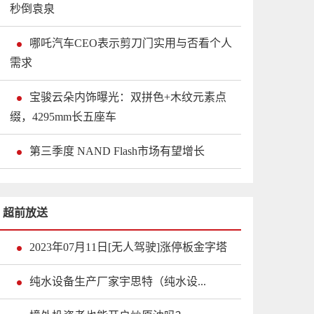
秒倒袁泉
哪吒汽车CEO表示剪刀门实用与否看个人
需求
宝骏云朵内饰曝光：双拼色+木纹元素点
缀，4295mm长五座车
第三季度 NAND Flash市场有望增长
超前放送
2023年07月11日[无人驾驶]涨停板金字塔
纯水设备生产厂家宇思特（纯水设...