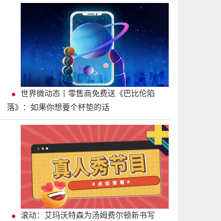
世界微动态丨零售商免费送《巴比伦陷
落》：如果你想要个杯垫的话
滚动：艾玛沃特森为汤姆费尔顿新书写