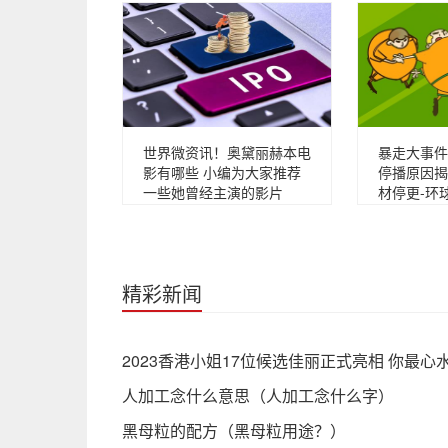
世界微资讯！奥黛丽赫本电
暴走大事件
影有哪些 小编为大家推荐
停播原因揭
一些她曾经主演的影片
材停更-环
精彩新闻
2023香港小姐17位候选佳丽正式亮相 你最心
人加工念什么意思（人加工念什么字）
黑母粒的配方（黑母粒用途？）