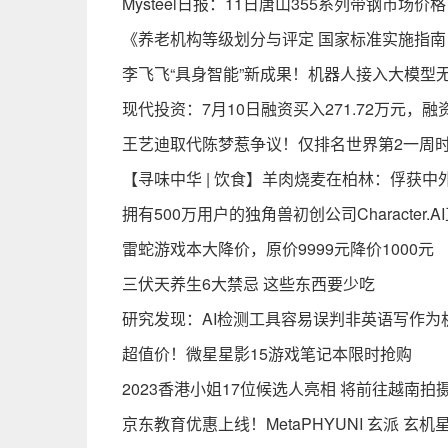
Mysteel日报：11日唐山355系列带钢市场价格
《养老机构等级划分与评定 国家标准实施指南（
李飞飞“具身智能”新成果！机器人接入大模型
现代投资：7月10日融资买入271.72万元，融
王艺迪取代陈梦惹争议！仅排名世界第2一周
【寻味中华 | 饮食】羊肉烧麦在柏林：俘获中
拥有500万用户的独角兽初创公司Character.
雷蛇游戏本大降价，原价9999元降价1000元
三伏天养生6大禁忌 这些东西要少吃
研究发现：AI检测工具容易误判非英语写作为
超值价！微星星影15游戏笔记本限时抢购
2023香港小姐17位候选人亮相 将前往越南拍
京东教育优惠上线！MetaPHYUNI 玄派 玄机