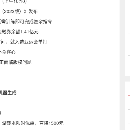
（上午10:10）
2023版）》发布
无需训练即可完成复杂指令
资融券余额1.41亿元
时间，就入选亚运会单打
外食客心
AI正面临版权问题
机器生成
摄
星 游戏本限时优惠，直降1500元