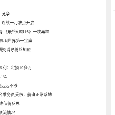
》竞争
线，连续一月准点开启
 《最终幻想16》一跌再跌
冠巩固世界第一宝座
被质疑诱导粉丝加盟
利：定损10多万
1%
钱远远不够
名乘务员受伤，航班正常落地
傲也值得反思
限流情况