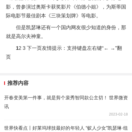
影，曾参演过奥斯卡获奖影片《伯德小姐》，为斯蒂国
际电影节最佳剧本《三块策划牌》等电影。
但是凯瑟琳还有一个国内网友很少知道的身份，那
就是高尔夫神童。
1
2 3 下一页友情提示：支持键盘左右键“← →”翻
页
推荐内容
开春变美第一件事，就是剪个裴秀智同款公主切！ 世界微资
讯
2023-02-18
世界快看点丨好莱坞球技最好的年轻人 “蚁人少女”凯瑟琳·纽