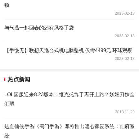
顿
2023-02-18
与气温一起回春的还有风格手袋
2023-02-18
【手慢无】联想天逸台式机电脑整机 仅需4499元 环球观察
2023-02-18
热点新闻
LOL国服迎来8.23版本：维克托终于离开上路？妖姬刀妹全
削弱
2018-11-29
热血仙侠手游《蜀门手游》即将推出暖心家园系统：仙府系
统