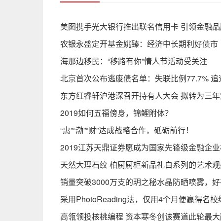
美图携手光大银行推出联名信用卡 引领金融
农银永盛定开基金姚臻：经济中长期利好债市
海那边移民：“移路有你”情人节活动受关注
北京首次公布逃废债名单：失联比例77.7% 
东方红睿轩沪港深召开持有人大会 拟转为三年
2019如何五福傍身，锦鲤附体？
“惠”“渤”“财”达成战略合作，砥砺前行！
2019江苏天鼎证券愿成为国家先锋级金融企业
天然大理石纹 柏厨厨柜新品礼白系列的艺术观
销量突破3000万支的玥之秘水晶防晒喷雾，
采用PhotoReading法，仅用4个月便赢得
高瓴领投核桃编程 资本寒冬创该赛道此轮最大