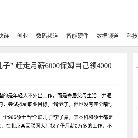
块链
创业
数码频道
智能硬件
数据频道
科技
” 赶走月薪6000保姆自己领4000
指的是年轻人不外出工作，而是寄居父母生活，并通
，尝试找到职业目标。“啃老了，但也没有完全啃”。
个985硕士当“全职儿子”李子豪，其本科和硕士都是
年毕业，在北京某互联网大厂找了份月薪2万多的工作，不