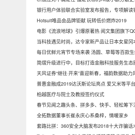
银行用户体验联合实验室发布报告，专项解读
Hotsuit唯品会品牌钜献 玩转低价燃炸2019
电影《流浪地球》引爆原著热 阅文集团旗下Q
当科技遇见时尚，达令家新产品让日本女星冈
每日优鲜元宵节专场来袭 汤圆、草莓等百款生鲜
简熠升级进行中，目标打造金融科技服务生态
天风证券“继往·开来”喜迎新春，福韵数据助力
普惠金融成2019达沃斯论坛亮点 爱又米等平
柏越医疗与院士及教授签约仪式
春节见闻之趣头条、拼多多、快手、轻松筹下
全拓数据董事长崔永庆心系桑梓，情暖家乡
套路比拼：360安全大脑发布2018十大诈骗话