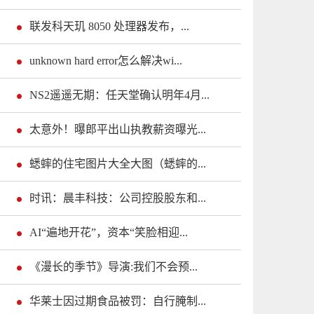
联发科天玑 8050 处理器发布，...
unknown hard error怎么解决wi...
NS2遥遥无期：任天堂确认明年4月...
太意外！曝郎平出山执教薪资曝光...
蟋蟀的住宅图片大全大图（蟋蟀的...
时讯：晨丰科技：公司控股股东和...
AI“遍地开花”，资本“笑脸相迎...
《漫长的季节》导演:我们不会预...
华莱士因过期食品被罚：自行腌制...