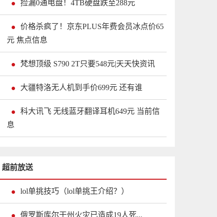
捡漏0通电盘！4TB硬盘跌至288元
价格杀疯了！京东PLUS年费会员冰点价65
元 焦点信息
梵想顶级 S790 2T只要548元|天天快资讯
大疆特洛无人机到手价699元 还有谁
科大讯飞 无线蓝牙翻译耳机649元 当前信
息
超前放送
lol单挑技巧（lol单挑王介绍？）
俄罗斯库尔干州火灾已造成19人死...