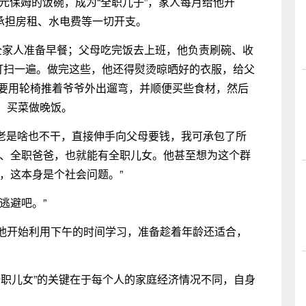
000元保姆的饭碗，成为“全职儿子”，家人每月给他开
需承担房租、水电费等一切开支。
全家人准备早餐；父母吃完饭去上班，他负责刷碗、收
底打扫一遍。做完这些，他还得熨烫晾晒好的衣服，给父
需要用轮椅推着爷爷外出遛弯，并顺便买些食材，然后
、买菜做晚饭。
啃老是啥也不干，直接伸手向父母要钱，我可承包了所
妈、全职爸爸，也就能有全职儿女。他甚至想为这个群
，这本身是个社会问题。”
逃避吧。”
他开始利用下午的时间学习，准备趁着年龄还适合，
全职儿女”的关键在于每个人的家庭经济情况不同，自身