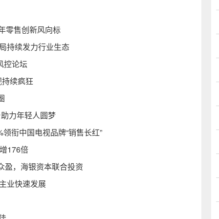
9年零售创新风向标
布局持续发力行业生态
风控论坛
电视持续疯狂
圈
台助力年轻人圆梦
%领衔中国电视品牌“销售长红”
增176倍
众盈，海银资本联合投资
双主业快速发展
佳