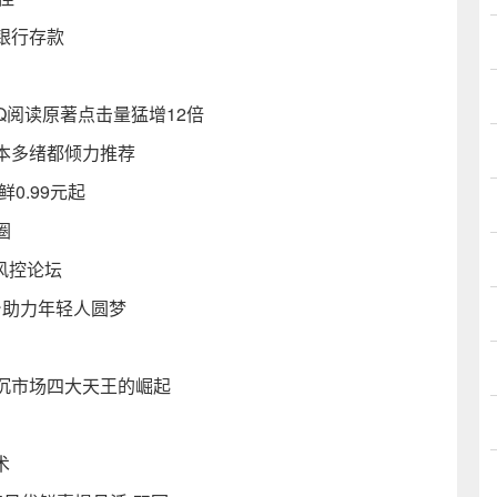
银行存款
Q阅读原著点击量猛增12倍
本多绪都倾力推荐
0.99元起
圈
风控论坛
台助力年轻人圆梦
沉市场四大天王的崛起
术