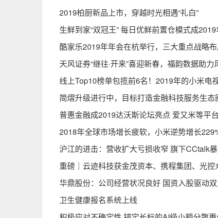
2019柏厨新品上市，穿越时光相遇“礼白”
生鲜到家“双冠王” 每日优鲜前置仓模式成201
酷家乐2019年年会在杭举行，三大重点战略
天风证券“继往·开来”喜迎新春，福韵数据助力
线上Top10榜单包揽前6名！2019年的小米
简熠升级进行中，目标打造金融科技服务生态
普惠金融成2019达沃斯论坛亮点 爱又米等平
2018年全球市场增长疲软，小米逆势增长229
沪江的进击：营收扩大亏损收窄 旗下CCtalk暴
重磅｜云迹科技获金茂资本、携程集团、光控
华鼎股份：公司经营状况良好 国资入股驱动
卫生健康报名系统上线
积极应对不确定性 锚定长标的AI级小额分散更