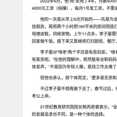
2022年6月，他“抢”走用了4年，月薪6
4000元工资（纯赚），每月1号发工资，不
他的一天是从早上6点开始的——先是为
拾厨房，再用两个小时把160平米的房间彻
母擦皮鞋，伺候宠物。上午11点多，李子豪
回家做午饭。接下来又是继续打扫厨房、餐厅
李子豪对“啃老”两个字还是有些抗拒，“
有家务呢。”在他的理解中，既然能有全职妈
体发声，“不是因为年轻人懒，是找工作太难了
但他也承认，就个体而言，“更多是无奈和
不过李子豪不想再做下去了，春节过后，
考公上岸。
21世纪教育研究院院长熊丙奇曾表示，“
的发展追求也不同，是一种个体的选择。