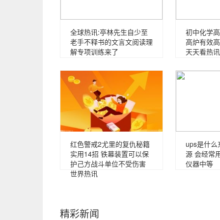
全球热讯:亭林先生自少至
初中化学高
老手不释书的文言文阅读理
高炉有效高
解专项训练来了
天天看热讯
红色警戒2尤里的复仇秘籍
ups是什
实用14招 铁幕装置可以保
源 会经常
护己方战斗单位不受伤害
仪器中等
世界热讯
精彩新闻