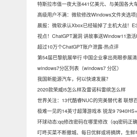
特斯拉市值一夜大涨441亿美元、与美国各大
高级用户不满：微软修改Windows文件夹选项
晨报：微软承认Xbox已经输掉了主机大战！E
视点！ChatGPT漏洞 讲故事送Window11激活
超过10万个ChatGPT账户泄露-热点评
第54届巴黎航展举行 中国企业拿出亮眼参展
windows7分区列表（windows7 分区）
我国新能源汽车，何以快速发展？
2020款荣威i5怎么样及雷诺科雷缤怎么样
世界关注：13代酷睿NUC的完美替代者 联想
极难一见的14英寸超薄游戏本 锐龙9 7940HS
环球动态:qq修改密码在哪里修改（qq密码正
叮咚买菜不断撤城、每日优鲜或将摘牌，生鲜