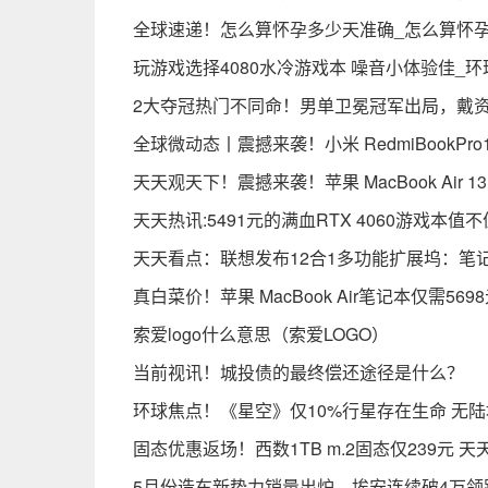
全球速递！怎么算怀孕多少天准确_怎么算怀
玩游戏选择4080水冷游戏本 噪音小体验佳_
2大夺冠热门不同命！男单卫冕冠军出局，戴资颖
全球微动态丨震撼来袭！小米 RedmiBookPr
天天观天下！震撼来袭！苹果 MacBook Air 13
天天热讯:5491元的满血RTX 4060游戏本
天天看点：联想发布12合1多功能扩展坞：笔
真白菜价！苹果 MacBook Air笔记本仅需56
索爱logo什么意思（索爱LOGO）
当前视讯！城投债的最终偿还途径是什么？
环球焦点！《星空》仅10%行星存在生命 无
固态优惠返场！西数1TB m.2固态仅239元 天
5月份造车新势力销量出炉，埃安连续破4万