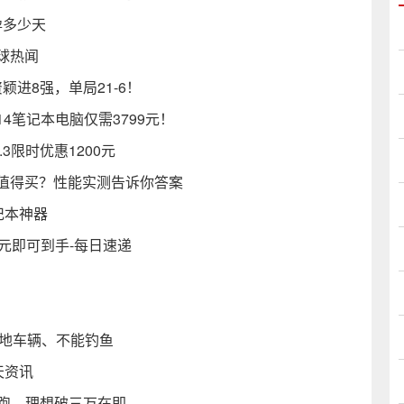
孕多少天
环球热闻
进8强，单局21-6！
o14笔记本电脑仅需3799元！
.3限时优惠1200元
值不值得买？性能实测告诉你答案
记本神器
98元即可到手-每日速递
陆地车辆、不能钓鱼
天资讯
领跑，理想破三万在即