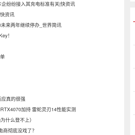
车企纷纷接入其充电标准有关|快资讯
|快资讯
3未来两年继续停办_世界简讯
Key！
清单
百应真的很强
+RTX4070加持 雷蛇灵刃14性能实测
确为什么登不上）
电商彻底没戏了？