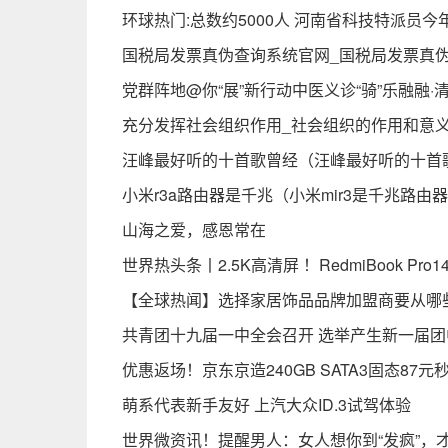
环球热门:总数约5000人 河南省科技特派员今年
国税局发票真伪查询系统官网_国税局发票真伪
党群阵地@你“展”新行动中医义诊“骑”乐融融
充分发挥社会组织作用_社会组织的作用和意
汪峰最好听的十首歌曾经（汪峰最好听的十首
小米r3a路由器是千兆（小米mir3是千兆路由
山海之爱，感恩常在
世界热头条丨2.5K高清屏 ！RedmiBook Pr
【全球热闻】选择家居饰品品牌加盟商要从哪
共青团十九届一中全会召开 选举产生新一届团
优惠返场！京东京造240GB SATA3固态87元
萌系代表新手友好 上汽大众ID.3试驾体验
世界微资讯！提醒男人：女人想你到“发疯”，