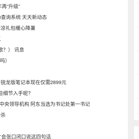
再“升级”
查询系统 天天新动态
·清凉礼包暖心降暑
义
歌？） 讯息
器吗）
o14锐龙版笔记本现在仅需2899元
些细节入手呢?
中央领导机构 阿东当选为书记处第一书记
秒杀
才会张口闭口说这四句话