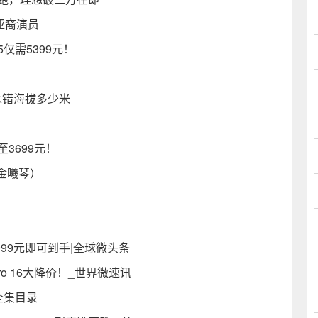
亚裔演员
15仅需5399元！
木错海拔多少米
3699元！
金曦琴）
需3999元即可到手|全球微头条
Pro 16大降价！_世界微速讯
全集目录