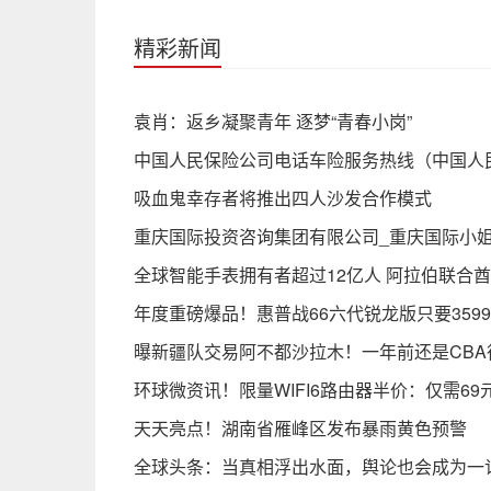
精彩新闻
袁肖：返乡凝聚青年 逐梦“青春小岗”
中国人民保险公司电话车险服务热线（中国人
吸血鬼幸存者将推出四人沙发合作模式
重庆国际投资咨询集团有限公司_重庆国际小
全球智能手表拥有者超过12亿人 阿拉伯联合
年度重磅爆品！惠普战66六代锐龙版只要359
曝新疆队交易阿不都沙拉木！一年前还是CBA
环球微资讯！限量WIFI6路由器半价：仅需69
天天亮点！湖南省雁峰区发布暴雨黄色预警
全球头条：当真相浮出水面，舆论也会成为一