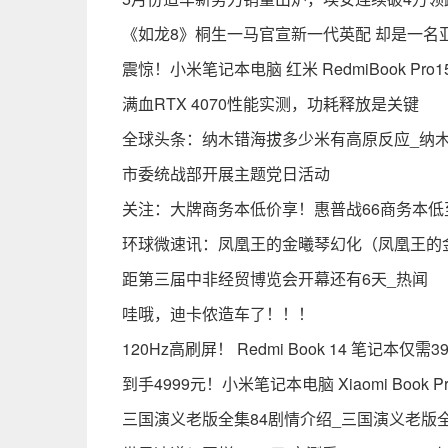
《如龙8》桐生一马官宣新一代英配 却是一名
震惊！小米笔记本电脑 红米 RedmiBook Pro
满血RTX 4070性能实测，功耗释放是关键
全球头条：纳木错海拔多少米有高原反应_纳
市委统战部开展主题党日活动
关注：大牌商务本低价享！惠普战66商务本低至
环球微速讯：凤凰王的金曦琴幻化（凤凰王的
距第三届中非经贸博览会开幕还有6天_热闻
哇哦，迪卡侬造车了！！！
120Hz高刷屏！ Redmi Book 14 笔记本仅
到手4999元！小米笔记本电脑 Xiaomi Book 
三国演义老版全集84剧情介绍_三国演义老版