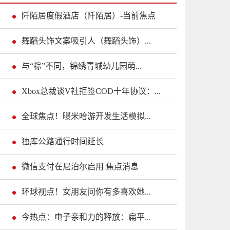
阡陌居度假酒店（阡陌居）-当前焦点
舞蹈头饰文案吸引人（舞蹈头饰）...
与“粽”不同，锦绣青城幼儿园萌...
Xbox总裁谈V社拒签COD十年协议：...
全球焦点！曝米哈游开发生活模拟...
独库公路通行时间延长
微信支付在尼泊尔启用 焦点消息
环球视点！女朋友问你有多喜欢她...
今热点：电子亲和力的释放：扁平...