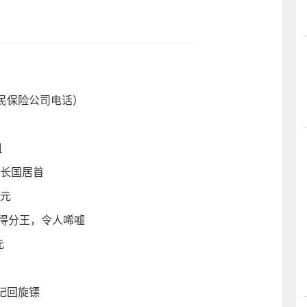
民保险公司电话）
姐
酋长国居首
9元
得分王，令人唏嘘
元
记回旋镖