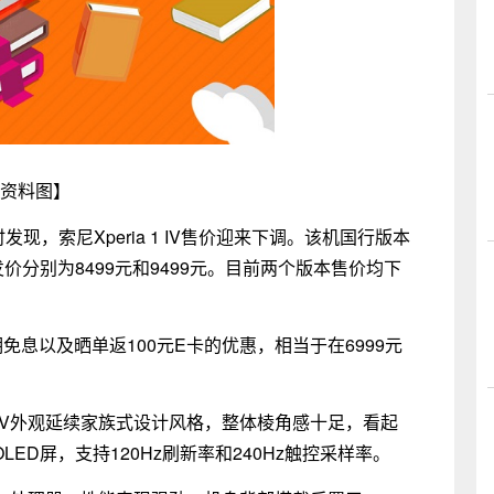
资料图】
现，索尼Xperia 1 IV售价迎来下调。该机国行版本
首发价分别为8499元和9499元。目前两个版本售价均下
息以及晒单返100元E卡的优惠，相当于在6999元
1 IV外观延续家族式设计风格，整体棱角感十足，看起
LED屏，支持120Hz刷新率和240Hz触控采样率。