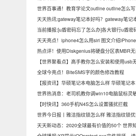
世界百事通！教育学论文outline outline怎么写
天天热讯:gateway笔记本好吗？gateway
当前播报:[u盾密码忘了怎么办]各大银行u盾
天天亮点！iphone4怎么用siri 图文介绍iPhon
热点评！使用Diskgenius将硬盘分区表MBR
【世界聚看点】高手教你怎么安装和使用usb
全球今亮点！BiteSMS字的颜色修改教程
【报资讯】华硕笔记本电脑怎么样 华硕笔记
世界热消息：老司机教你调win10电脑鼠标灵
【时快讯】360手机N4S怎么设置骚扰拦截
世界今日报丨雅洁指纹锁怎么样 雅洁指纹锁优
天天新动态：2020全球最有价值的50个 世界
全球播报:XP提示“QQprotect.exe文件损坏，