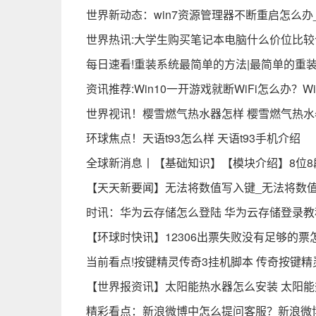
世界新动态：win7资源管理器不断重启怎么办
世界热讯:大学生购买笔记本电脑什么价位比较
每日速看!重装系统最简单的方法|最简单的重
资讯推荐:Win10一开游戏就断WiFi怎么办？
世界视讯！樱雪燃气热水器怎样 樱雪燃气热
环球焦点！天语t93怎么样 天语t93手机介绍
全球新消息丨【基础知识】【模块介绍】8位8段
【天天新要闻】无法将数值写入键_无法将数值
时讯：华为云存储怎么登陆 华为云存储登录教
【环球时快讯】12306出票失败没有足够的票
当前看点!按键精灵传奇3挂机脚本 传奇按键
【世界报资讯】太阳能热水器怎么安装 太阳
精彩看点：新浪微博中怎么提问客服？新浪微