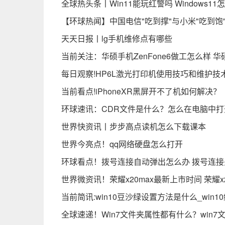
全球热头条丨Win11能玩红警吗 Windows1
【环球热闻】中国电信"吃到撑"与小米"吃到饱"
天天日报丨lg手机维修点有哪些
当前关注：华硕手机ZenFone6做工怎么样 华
每日观察!HP6L激光打印机使用技巧和维护技
当前看点!iPhoneXR黑屏开不了机如何解决？
环球速讯：CDR文件是什么？怎么在电脑中打开
世界快资讯丨步步高点读机怎么下载课本
世界今亮点！qq网络硬盘怎么打开
环球看点！拨号连接自动弹出怎么办 拨号连
世界微资讯！荣耀x20max最新上市时间 荣耀x
当前简讯:win10豆沙绿设置方法是什么_win
全球速递！Win7文件夹属性都有什么？win