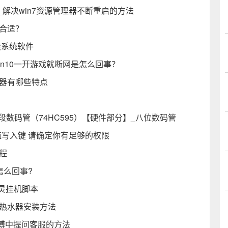
_解决win7资源管理器不断重启的方法
合适？
装系统软件
Win10一开游戏就断网是怎么回事？
水器有哪些特点
数码管（74HC595）【硬件部分】_八位数码管
写入键 请确定你有足够的权限
程
怎么回事?
精灵挂机脚本
能热水器安装方法
博中提问客服的方法