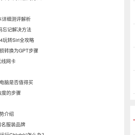
笔记本详细测评解析
密码忘记解决方法
e4玩转Siri全攻略
无损转换为GPT步骤
无线网卡
本电脑是否值得买
敏度的步骤
势介绍
知名服装品牌
请运行Chkdsk”怎么办？