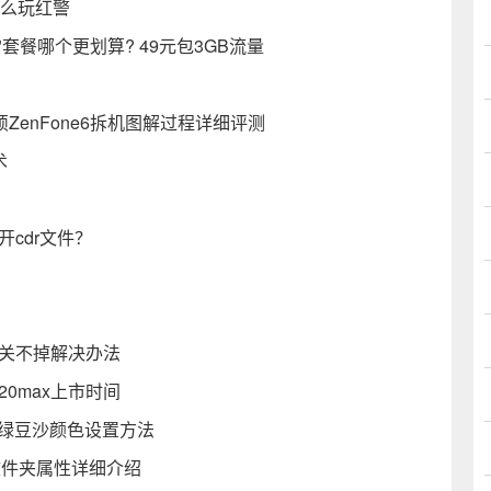
1怎么玩红警
套餐哪个更划算? 49元包3GB流量
硕ZenFone6拆机图解过程详细评测
术
cdr文件？
接关不掉解决办法
20max上市时间
10绿豆沙颜色设置方法
7文件夹属性详细介绍