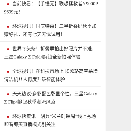
当前快看：【手慢无】联想拯救者Y9000P
9699元！
环球视讯！国庆特惠！三星折叠屏秋季加
赠好礼，还有七天无忧试用！
世界今头条！折叠屏拍出好照片并不难，
三星Galaxy Z Fold4解锁全新拍照体验
全球视讯！在科技市场上 埃欧珞高空幕墙
清洁机器人再度升级智能体验
天天热议:多彩配色彰显个性，三星Galaxy
Z Flip4掀起秋季潮流风范
环球快资讯丨胡兵“米兰时装周”线上秀场
即看即买直播模式引关注