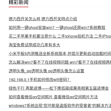
精彩新闻
德力西开关怎么样 德力西开关特点介绍
如何用一键ghost安装win7 一键ghost还原win7系统教程
买二手苹果手机要注意什么 二手iphone验机方法 二手iPh
淘宝免费试用成功几率有多大
小米平板5内测推送全新系统版本 并提示更新启动加载时
怎么解决win7看不了在线视频问题 win7看不了在线视频
透明头像_qq透明头像 qq透明头像怎么设置
192.168.0.1手机如何修改wifi密码？
绿色于行 再聚进博——松下携低碳成果亮相第五届进博会
如何查看微信qq空间照片 查看微信qq空间照片方法
windows7系统出现“您可能是盗版软件的受害者”的解决