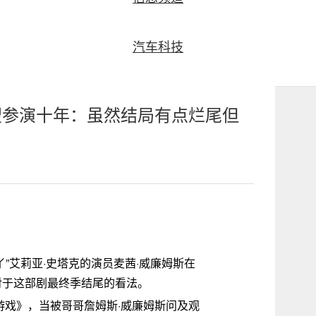
汽车科技
望参演十年：虽然结局有点烂尾但
丫”艾莉亚·史塔克的演员麦茜·威廉姆斯在
对于这部剧最终季结尾的看法。
游戏》，当被哥哥詹姆斯·威廉姆斯问及观