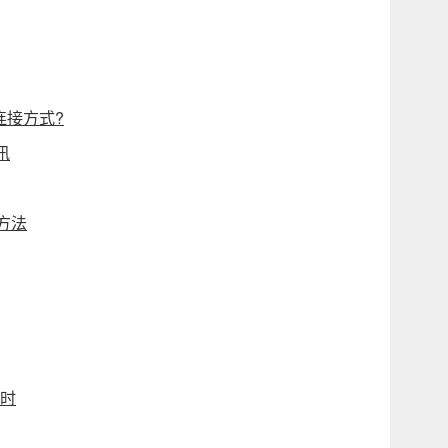
连接方式?
讯
方法
实时