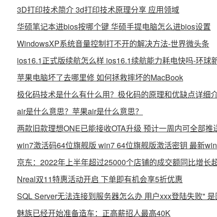
3D打印技术简介 3d打印技术原理分享 应用领域
华硕笔记本进bios按哪个键 华硕手提电脑怎么进bios设置
WindowsXP系统音量控制打不开的解决方法-世界微头条
ios16.1正式版续航怎么样 ios16.1续航能力耗电快吗-环球
苹果电脑坏了去哪里修 如何拯救摔坏的MacBook
极化码技术是什么有什么用？极化码的原理和优缺点详细
air是什么意思？苹果air是什么意思？
两款旧款理想ONE已能接收OTA升级 预计一周内可全部推
win7激活码64位旗舰版 win7 64位旗舰版激活密钥 最新w
京东：2022年上半年超过25000个店铺的成交额同比增长超
Nreal双11特惠活动开启 下单即有机会享5折优惠
SQL Server无法连接到服务器怎么办 用户xxx登陆失败"
魅族已经开始准备造车：正高薪招人最高40K