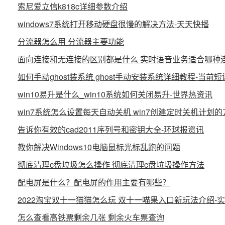
索尼爱立信k818c详细参数介绍
windows7系统打开移动硬盘很慢的解决方法-天天快播
分流器怎么用 分流器主要功能
面向连接和无连接的区别都是什么 实时语音业务适合哪种
如何手动ghost装系统 ghost手动安装系统详细教程-当前短
win10易升是什么_win10系统如何关闭易升-世界热资讯
win7系统怎么设置每天自动关机 win7创建定时关机计划的
告诉你有效的cad2011序列号和密钥大全-环球报资讯
教你解决Windows10电脑鼠标光标乱跑的问题
彻底清理c盘垃圾怎么操作 彻底清理c盘垃圾操作方法
配电屏是什么？配电屏的作用主要有哪些？
2022淘宝双十一猫猫怎么玩 双十一喵果入口新玩法介绍-
怎么查看高铁票剩余几张 剩余火车票查询