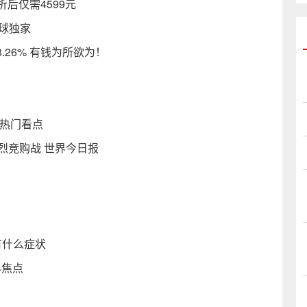
后仅需4599元
全球独家
26% 有钱为所欲为！
吗 热门看点
烈竞购战 世界今日报
有什么症状
界焦点