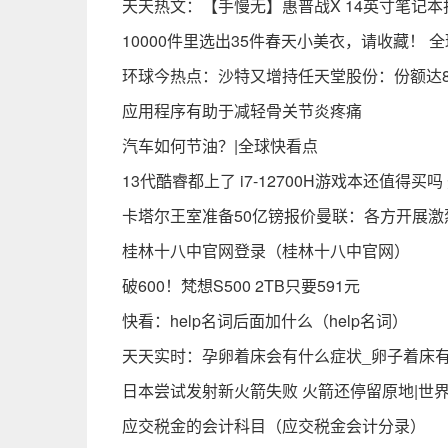
天天热文：【手慢无】惠普战X 14英寸笔记本折
10000件里选出35件春天小美衣，请收藏！ 
环球今热点：沙特又增持任天堂股份：份额达8.
应用程序有助于减轻骨关节炎疼痛
汽车如何节油？|全球快看点
13代酷睿都上了 i7-12700H游戏本还值得买
卡塔尔王室准备50亿镑报价曼联：各方开展激
桂林十八中官网登录（桂林十八中官网）
破600！梵想S500 2TB只要591元
快看：help名词后面加什么（help名词）
天天实时：孕卵着床会有什么症状_卵子着床
日本尝试发射新火箭失败 火箭还停留原地|世
应交税金的会计科目（应交税金会计分录）