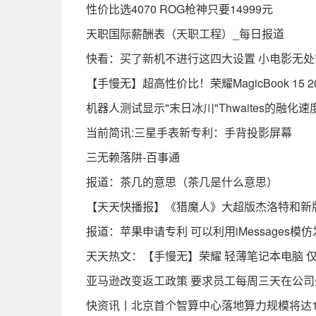
性价比选4070 ROG枪神只要14999元
天职国际薪酬表（天职工程）_每日报道
快看：买了新机不进行这四大设置 小电影无处
【手慢无】超高性价比！荣耀MagicBook 15 
机器人测试显示"末日冰川"Thwaites的融化
当前简讯:三星手表新专利：手背投影屏幕
三无赖落阱-百事通
报道：茶几的意思（茶几是什么意思）
【天天快播报】《猎魔人》大超版杰洛特和新
报道：苹果申请专利 可以利用iMessages模
天天热文：【手慢无】荣耀 轻薄笔记本电脑 仅售
亚马逊改变返工政策 要求员工每周三天在公司
快资讯丨北京首个智算中心落地算力规模将达10