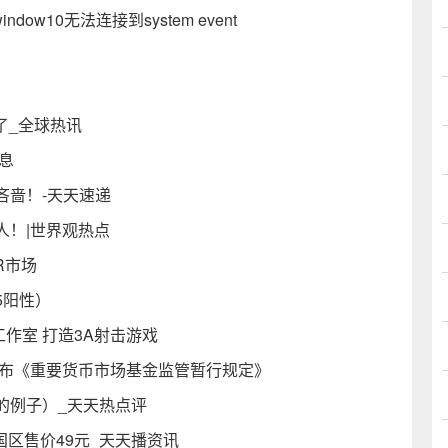
ndow10无法连接到system event
了_全球热讯
息
吝啬！-天天速递
人！|世界观热点
R市场
5阳性）
作室 打造3A射击游戏
发布《重要货币市场基金监管暂行规定》
的例子）_天天热点评
国区售价49元_天天播资讯