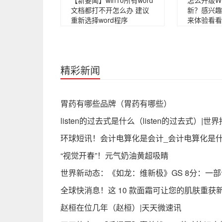
【新要闻】win10所有word
怎么升级W
文档都打不开怎么办 建议
新？感兴趣
重新选择word程序
来体验看看
精彩新闻
胃药有哪些品牌（胃药有哪些）
listen的过去式是什么（listen的过去式）|世
环球短讯！会计电算化是会计_会计电算化是
“视觉开春”！元气奶油黄超吸睛
世界新动态：《如龙：维新极》GS 8分：一部
全球快消息！这 10 款面霜可让您的肌肤重获
赵桓在位几年（赵桓）|天天微速讯