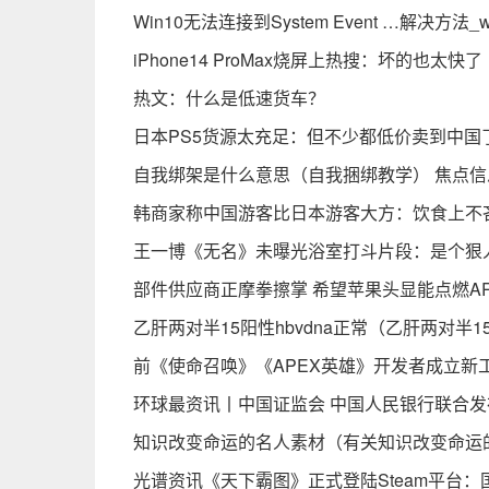
Win10无法连接到System Event …解决方法_wi
iPhone14 ProMax烧屏上热搜：坏的也太快了
热文：什么是低速货车？
日本PS5货源太充足：但不少都低价卖到中国
自我绑架是什么意思（自我捆绑教学） 焦点信
韩商家称中国游客比日本游客大方：饮食上不
王一博《无名》未曝光浴室打斗片段：是个狠
部件供应商正摩拳擦掌 希望苹果头显能点燃A
乙肝两对半15阳性hbvdna正常（乙肝两对半1
前《使命召唤》《APEX英雄》开发者成立新工
环球最资讯丨中国证监会 中国人民银行联合
知识改变命运的名人素材（有关知识改变命运
光谱资讯《天下霸图》正式登陆Steam平台：