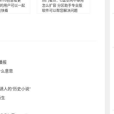
in10创意者更
热门看点：C盘空间不够用
的用户可以一起
怎么扩容 分区助手专业版
|快看
软件可以帮您解决问题
界播报
什么意思
诱人的“历史小说”
新生