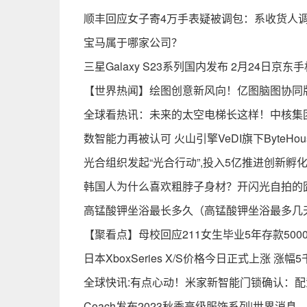
顺丰回应女子寄4万手表疑被调包：系收货人调
宝马属于哪家公司？
三星Galaxy S23系列国内发布 2月24日京
【世界热闻】绘图创意新风向！亿图脑图协同版
全球看热讯：未来的太空电梯长这样！中核集
数智能力再被认可 火山引擎VeDI旗下ByteHo
光合组织发起“光合行动”,投入5亿推进创新孵
韩国人为什么喜欢粗脖子身材？开闪光自拍的
高锰酸钾坐浴最长多久（高锰酸钾坐浴最多几
【聚看点】母校回应211女生毕业5年存款50
日本XboxSeries X/S价格今日正式上涨 涨幅
全球快讯:有点心动！米家新智能门锁确认：配
Coach发布2023秋季高级服饰系列|世界消息