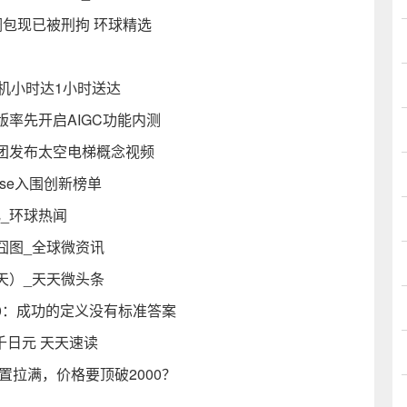
包现已被刑拘 环球精选
东手机小时达1小时送达
率先开启AIGC功能内测
团发布太空电梯概念视频
use入围创新榜单
化_环球热闻
囧图_全球微资讯
天）_天天微头条
00：成功的定义没有标准答案
5千日元 天天速读
置拉满，价格要顶破2000？