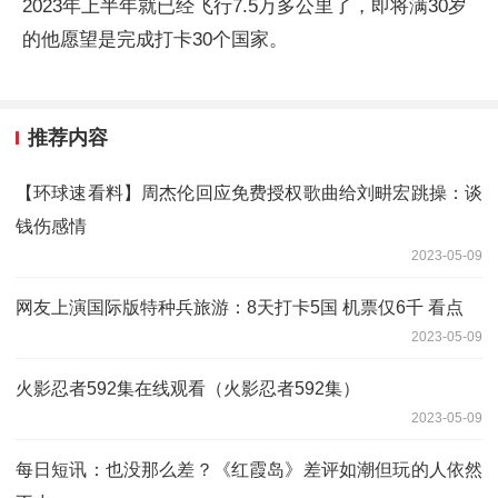
2023年上半年就已经飞行7.5万多公里了，即将满30岁
的他愿望是完成打卡30个国家。
推荐内容
【环球速看料】周杰伦回应免费授权歌曲给刘畊宏跳操：谈
钱伤感情
2023-05-09
网友上演国际版特种兵旅游：8天打卡5国 机票仅6千 看点
2023-05-09
火影忍者592集在线观看（火影忍者592集）
2023-05-09
每日短讯：也没那么差？《红霞岛》差评如潮但玩的人依然