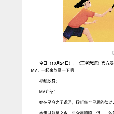
【
今日（10月24日），《王者荣耀》官方
MV，一起来欣赏一下吧。
视频欣赏：
MV介绍：
她在星穹之间遨游，聆听每个星辰的律动
她走过群星之乡、与众星和鸣，但……依