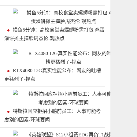
摸鱼5分钟：高校食堂卖螺蛳粉需打包 鸡蛋
灌饼摊主撞脸周杰伦-观热点
RTX4080 12G真实性能公布：网友的吐槽
更猛烈了-视点
特斯拉回应拒招小鹏前员工：人事可能考
虑别的因素-环球要闻