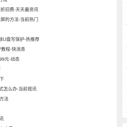
赔折旧费-天天最资讯
全屏的方法-当前热门
除U盘写保护-热推荐
n7教程-快消息
99元-动态
骤
下
式怎么办-当前视讯
方法
讯