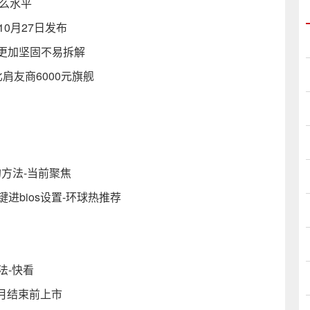
什么水平
摄 10月27日发布
身更加坚固不易拆解
水平比肩友商6000元旗舰
的方法-当前聚焦
进bios设置-环球热推荐
法-快看
本月结束前上市