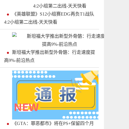
《英雄联盟》S12小组赛EDG再负T1战队
4:2小组第二出线-天天快看
斯坦福大学推出新型外骨骼：行走速度提
高9%-前沿热点
《GTA：罪恶都市》将在PS+保留四个月