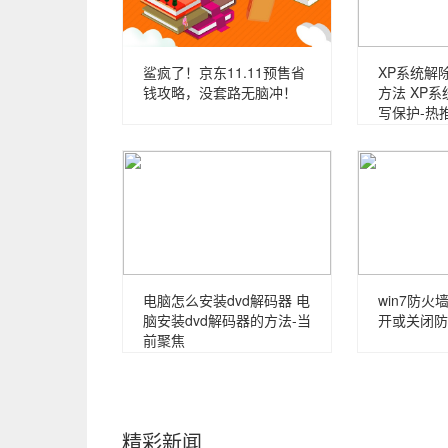
鲨疯了！京东11.11预售省
XP系统解
钱攻略，没套路无脑冲！
方法 XP
写保护-热
电脑怎么安装dvd解码器 电
win7防火墙
脑安装dvd解码器的方法-当
开或关闭防
前聚焦
精彩新闻