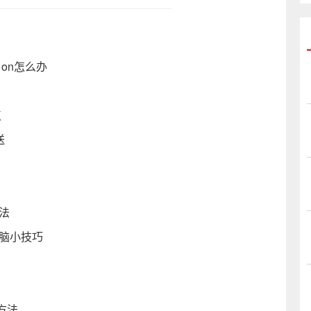
m on怎么办
点
送
法
脑小技巧
方法