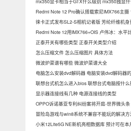
mx350显卡相当于GTX什么级别 mx350独显
Redmi Note 12 Pro确认搭载索尼IMX766主
徕卡正式发布SL2-S相机记者版 芳纶纤维机
Redmi Note 12用IMX766+OIS 卢伟冰：
正泰开关有哪些类型 正泰开关类型介绍
怎么压缩文件 怎么压缩图片 具体方法
微波炉菜谱有哪些 微波炉菜谱大全
电脑怎么安装dvd解码器 电脑安装dvd解码器
联想台式机怎么进入bios 联想台式电脑按什么键
显示器连接线有几种 电源连接线的类型
OPPO诉诺基亚专利纠纷案将开庭-世界微头条
冒险岛游戏与win8系统不兼容不能玩的解决方
小米12Lite5G NE新机亮相数据库 预计可在